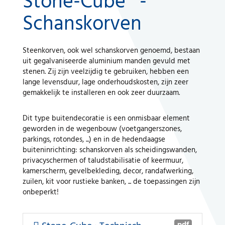
Stone-Cube® -
Schanskorven
A WORLD OF STONE®
Steenkorven, ook wel schanskorven genoemd, bestaan
RONDOSTONE®
uit gegalvaniseerde aluminium manden gevuld met
stenen. Zij zijn veelzijdig te gebruiken, hebben een
STONE-CUBE®
lange levensduur, lage onderhoudskosten, zijn zeer
gemakkelijk te installeren en ook zeer duurzaam.
ONZE PRODUCTEN
Dit type buitendecoratie is een onmisbaar element
geworden in de wegenbouw (voetgangerszones,
parkings, rotondes, ...) en in de hedendaagse
buiteninrichting: schanskorven als scheidingswanden,
privacyschermen of taludstabilisatie of keermuur,
kamerscherm, gevelbekleding, decor, randafwerking,
zuilen, kit voor rustieke banken, ... de toepassingen zijn
onbeperkt!
pdf