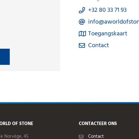
+32 80 33 71 93
info@aworldofston
Toegangskaart
Contact
ORLD OF STONE
CONTACTEER ONS
de Norvège, 45
Contact