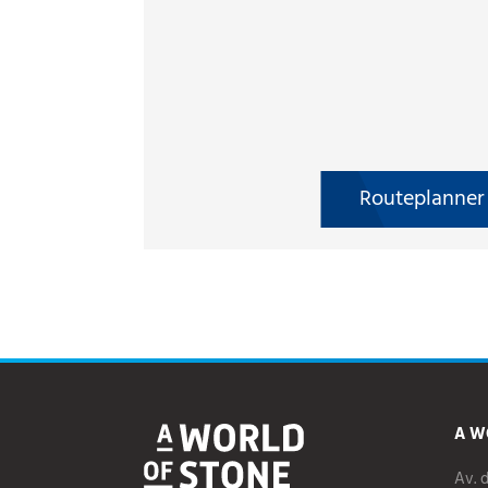
Routeplanner
A W
Av. 