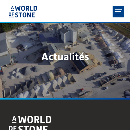
FR
NL
EN
DE
ACCUEIL
Actualités
À PROPOS
PRODUITS
SERVICES
CONTACT