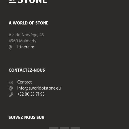
A WORLD OF STONE®
A WORLD OF STONE
RONDOSTONE®
Av. de Norvège, 45
4960 Malmedy
STONE-CUBE®
Itinéraire
NOS PRODUITS
CONTACTEZ-NOUS
Contact
info@aworldofstone.eu
+32 80 33 71 93
SUIVEZ NOUS SUR