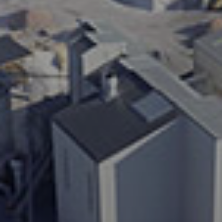
A WORLD OF STONE®
RONDOSTONE®
STONE-CUBE®
NOS PRODUITS