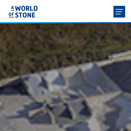
FR
NL
EN
DE
ACCUEIL
À PROPOS
PRODUITS
SERVICES
CONTACT