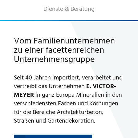
Dienste & Beratung
A WORLD OF STONE®
RONDOSTONE®
Vom Familienunternehmen
zu einer facettenreichen
STONE-CUBE®
Unternehmensgruppe
PRODUKTKATALOG
Seit 40 Jahren importiert, verarbeitet und
vertreibt das Unternehmen
E. VICTOR-
MEYER
in ganz Europa Mineralien in den
verschiedensten Farben und Körnungen
für die Bereiche Architekturbeton,
Straßen und Gartendekoration.