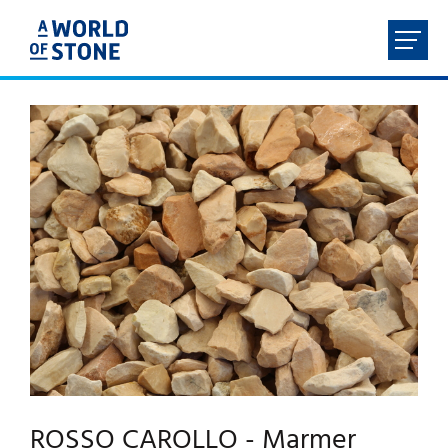
FR
NL
EN
DE
HOME
OVER ONS
PRODUCTEN
SERVICES
CONTACT
ROSSO CAROLLO - Marmer