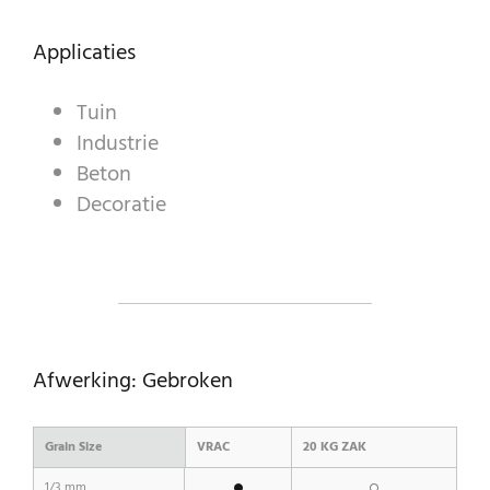
Applicaties
A WORLD OF STONE®
Tuin
RONDOSTONE®
Industrie
Beton
STONE-CUBE®
Decoratie
ONZE PRODUCTEN
Afwerking: Gebroken
Grain Size
VRAC
20 KG ZAK
1/3 mm