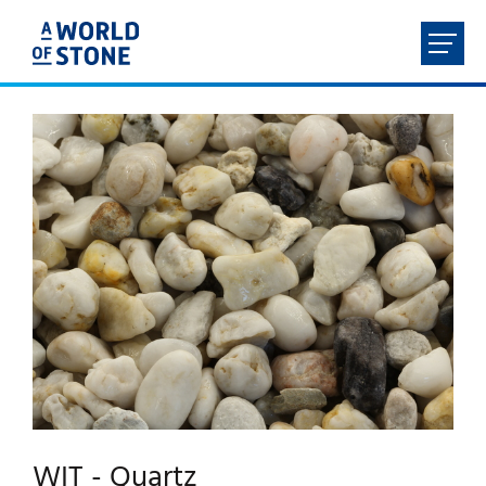
FR
NL
EN
DE
ACCUEIL
À PROPOS
PRODUITS
SERVICES
CONTACT
WIT - Quartz