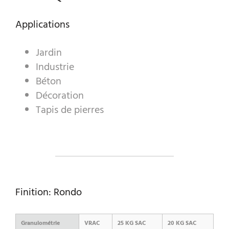
Applications
A WORLD OF STONE®
Jardin
RONDOSTONE®
Industrie
Béton
STONE-CUBE®
Décoration
NOS PRODUITS
Tapis de pierres
Finition: Rondo
Granulométrie
VRAC
25 KG SAC
20 KG SAC