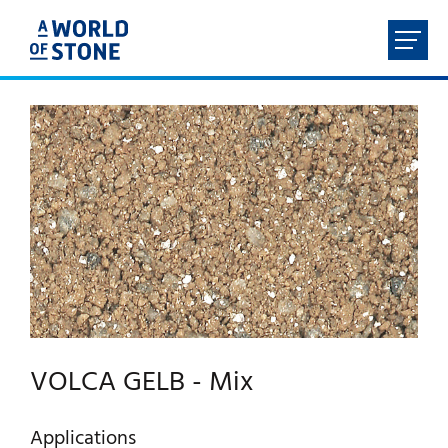
FR
NL
EN
DE
ACCUEIL
À PROPOS
PRODUITS
SERVICES
VOLCA GELB - Mix
CONTACT
Applications