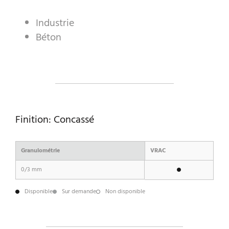
Industrie
Béton
A WORLD OF STONE®
RONDOSTONE®
STONE-CUBE®
NOS PRODUITS
Finition: Concassé
Granulométrie
VRAC
0/3 mm
Disponible
Sur demande
Non disponible