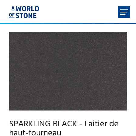
FR
NL
EN
DE
ACCUEIL
À PROPOS
PRODUITS
SERVICES
SPARKLING BLACK - Laitier de
CONTACT
haut-fourneau