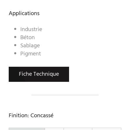
Applications
A WORLD OF STONE®
Industrie
RONDOSTONE®
Béton
Sablage
STONE-CUBE®
Pigment
NOS PRODUITS
Fiche Technique
Finition: Concassé