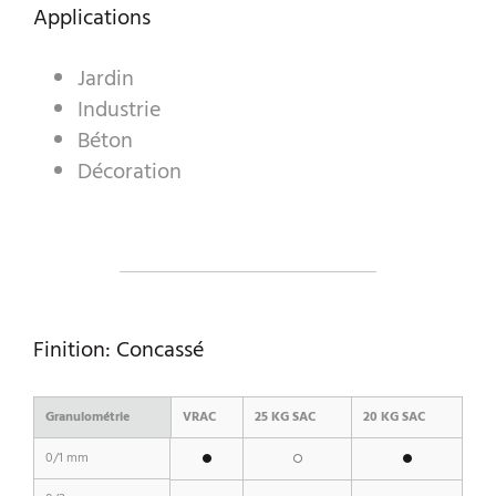
Applications
Jardin
A WORLD OF STONE®
Industrie
RONDOSTONE®
Béton
Décoration
STONE-CUBE®
NOS PRODUITS
Finition: Concassé
Granulométrie
VRAC
25 KG SAC
20 KG SAC
0/1 mm