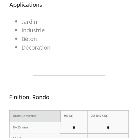
Applications
Jardin
A WORLD OF STONE®
Industrie
RONDOSTONE®
Béton
Décoration
STONE-CUBE®
NOS PRODUITS
Finition: Rondo
Granulométrie
VRAC
20 KG SAC
16/25 mm