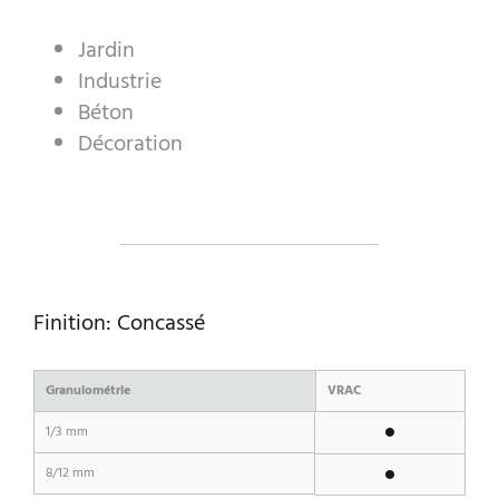
Jardin
Industrie
A WORLD OF STONE®
Béton
RONDOSTONE®
Décoration
STONE-CUBE®
NOS PRODUITS
Finition: Concassé
Granulométrie
VRAC
1/3 mm
8/12 mm