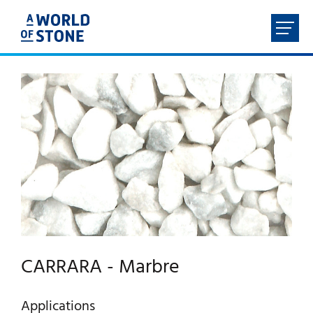
FR
NL
EN
DE
ACCUEIL
À PROPOS
PRODUITS
SERVICES
CARRARA - Marbre
CONTACT
Applications