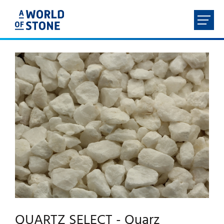
FR
NL
EN
DE
HOME
ÜBER UNS
PRODUKTE
LEISTUNGEN
KONTAKT
QUARTZ SELECT - Quarz