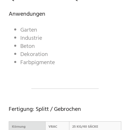
Anwendungen
A WORLD OF STONE®
Garten
RONDOSTONE®
Industrie
Beton
STONE-CUBE®
Dekoration
PRODUKTKATALOG
Farbpigmente
Fertigung: Splitt / Gebrochen
Körnung
VRAC
25 KG/40 SÄCKE