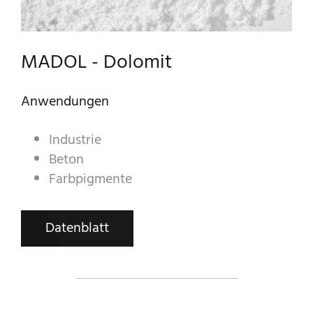
A WORLD OF STONE®
MADOL - Dolomit
RONDOSTONE®
Anwendungen
STONE-CUBE®
Industrie
PRODUKTKATALOG
Beton
Farbpigmente
Datenblatt