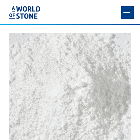
FR
NL
EN
DE
HOME
ÜBER UNS
PRODUKTE
LEISTUNGEN
KONTAKT