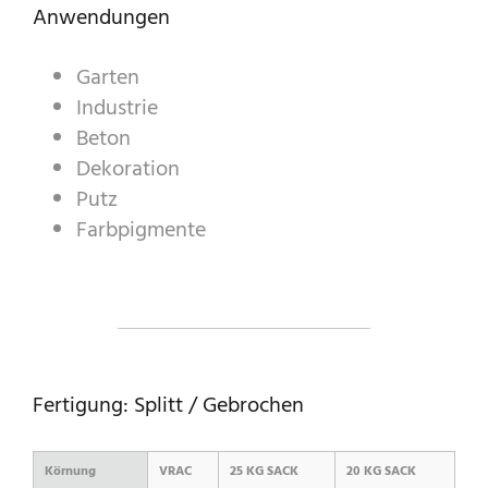
Anwendungen
Garten
A WORLD OF STONE®
Industrie
RONDOSTONE®
Beton
Dekoration
STONE-CUBE®
Putz
PRODUKTKATALOG
Farbpigmente
Fertigung: Splitt / Gebrochen
Körnung
VRAC
25 KG SACK
20 KG SACK