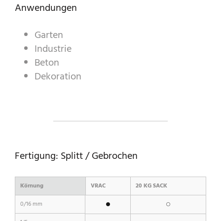
Anwendungen
Garten
A WORLD OF STONE®
Industrie
RONDOSTONE®
Beton
Dekoration
STONE-CUBE®
PRODUKTKATALOG
Fertigung: Splitt / Gebrochen
Körnung
VRAC
20 KG SACK
0/16 mm