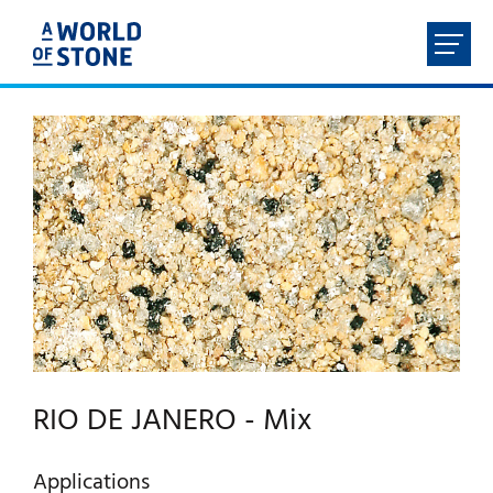
FR
NL
EN
DE
ACCUEIL
À PROPOS
PRODUITS
SERVICES
RIO DE JANERO - Mix
CONTACT
Applications