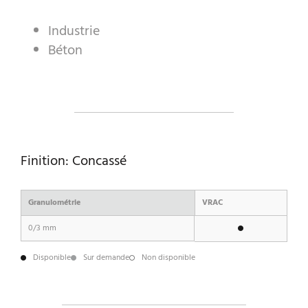
Industrie
Béton
A WORLD OF STONE®
RONDOSTONE®
STONE-CUBE®
NOS PRODUITS
Finition: Concassé
Granulométrie
VRAC
0/3 mm
Disponible
Sur demande
Non disponible